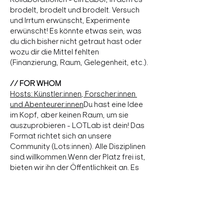
brodelt, brodelt und brodelt. Versuch 
und Irrtum erwünscht, Experimente 
erwünscht! Es könnte etwas sein, was 
du dich bisher nicht getraut hast oder 
wozu dir die Mittel fehlten 
(Finanzierung, Raum, Gelegenheit, etc.).
// FOR WHOM
Hosts: Künstler:innen, Forscher:innen 
und Abenteurer:innen
Du hast eine Idee 
im Kopf, aber keinen Raum, um sie 
auszuprobieren - LOTLab ist dein! Das 
Format richtet sich an unsere 
Community (Lots:innen). Alle Disziplinen 
sind willkommen.Wenn der Platz frei ist, 
bieten wir ihn der Öffentlichkeit an. Es 
hilft dir beim Experimentieren und 
Verfeinern unkonventioneller Ideen in 
einem unterstützenden Umfeld. 
Möchtest du eine Idee oder eine neue 
Zusammenarbeit ohne zu viel 