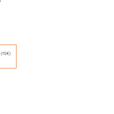
s
 (15€)