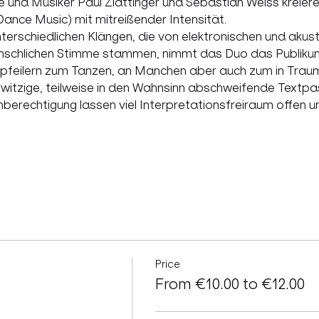
e und Musiker Paul Zlattinger und Sebastian Weiss krei
Dance Music) mit mitreißender Intensität.
nterschiedlichen Klängen, die von elektronischen und akus
schlichen Stimme stammen, nimmt das Duo das Publikum a
egpfeilern zum Tanzen, an Manchen aber auch zum in Tra
witzige, teilweise in den Wahnsinn abschweifende Textpas
hberechtigung lassen viel Interpretationsfreiraum offen u
Price
From €10.00 to €12.00