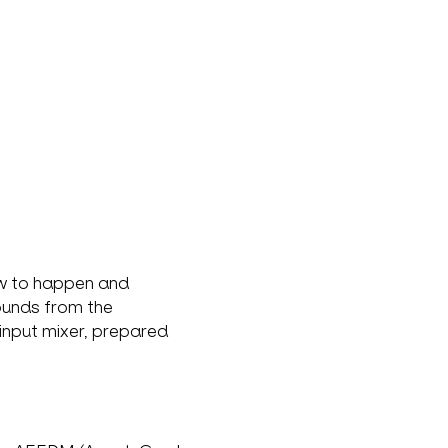
ew to happen and 
ounds from the 
 input mixer, prepared 