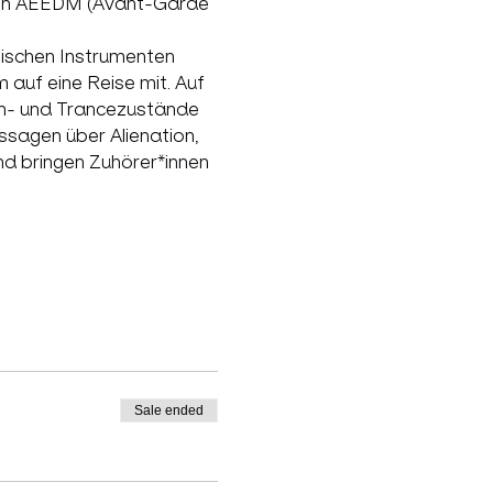
eren AEEDM (Avant-Garde 
tischen Instrumenten 
uf eine Reise mit. Auf 
um- und Trancezustände 
sagen über Alienation, 
nd bringen Zuhörer*innen 
Sale ended