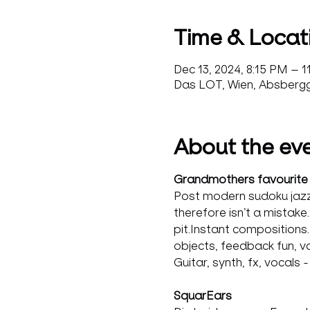
Time & Locat
Dec 13, 2024, 8:15 PM – 1
Das LOT, Wien, Absbergga
About the ev
Grandmothers favourite
Post modern sudoku jazz
therefore isn’t a mistake
pit.Instant compositions.
objects, feedback fun, vo
Guitar, synth, fx, vocals -
SquarEars