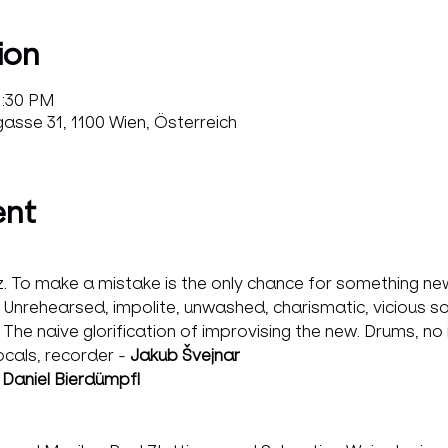
ion
1:30 PM
sse 31, 1100 Wien, Österreich
ent
. To make a mistake is the only chance for something n
. Unrehearsed, impolite, unwashed, charismatic, vicious s
 The naive glorification of improvising the new. Drums, no
cals, recorder - 
Jakub Švejnar
 
Daniel Bierdümpfl 