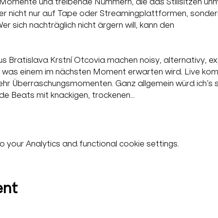
Momente und treibende Nummern, die das Stillsitzen unm
r nicht nur auf Tape oder Streamingplattformen, sondern
r sich nachträglich nicht ärgern will, kann den 

s Bratislava Krstní Otcovia machen noisy, alternativy, e
st, was einem im nächsten Moment erwarten wird. Live ko
ehr Überraschungsmomenten. Ganz allgemein würd ich’s s
de Beats mit knackigen, trockenen…
your Analytics and functional cookie settings.
ent