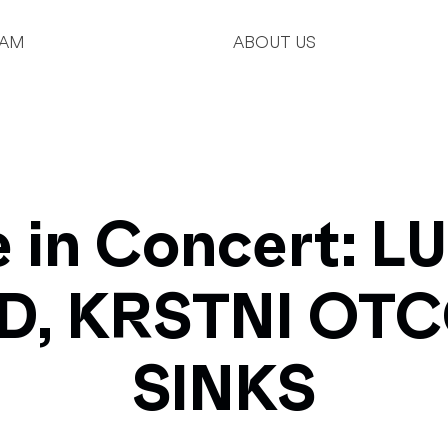
AM
ABOUT US
e in Concert: L
, KRSTNI OTC
SINKS