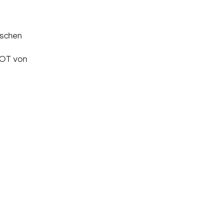
nschen
LOT von