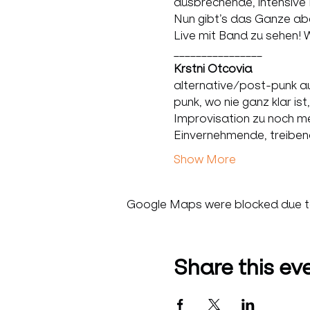
ausbrechende, intensive 
Nun gibt’s das Ganze abe
Live mit Band zu sehen! We
Krstni Otcovia
alternative/post-punk au
punk, wo nie ganz klar i
Improvisation zu noch m
Einvernehmende, treiben
Show More
Google Maps were blocked due to 
Share this ev