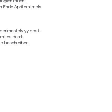
öglich macht.

 Ende April erstmals 
xperimentaly yy post-
mmt es durch 
o beschreiben: 