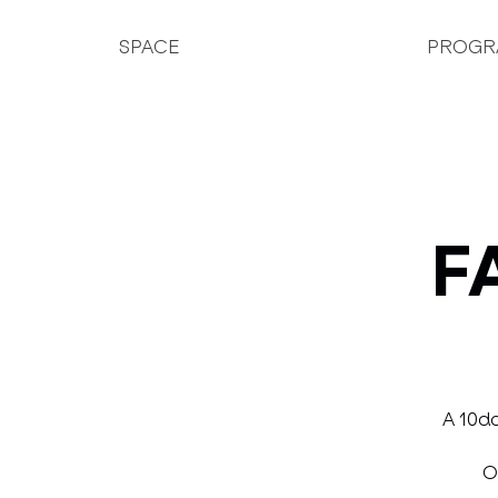
SPACE
PROGR
F
A 10da
O