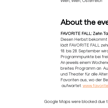
Wien, Wien, Österreich
About the ev
FAVORITE FALL: Zehn Tag
Diesen Herbst bekommt Fav
lädt FAVORITE FALL zehn T
18. bis 28. September wir
Programmpunkte bei freie
An jeweils einem Wochene
breites Programm an  Aus
und Theater für alle Alt
Favoriten aus, wo der Be
 aufwartet.
www.favoritef
Google Maps were blocked due to 