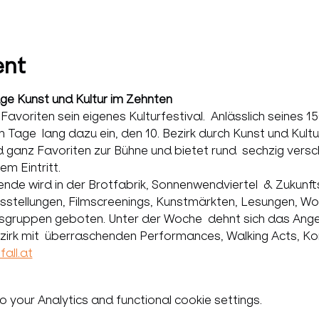
ent
e Kunst und Kultur im Zehnten
oriten sein eigenes Kulturfestival.  Anlässlich seines 15
age  lang dazu ein, den 10. Bezirk durch Kunst und Kultu
d ganz Favoriten zur Bühne und bietet rund  sechzig vers
m Eintritt.
nde wird in der Brotfabrik, Sonnenwendviertel  & Zukunfts
stellungen, Filmscreenings, Kunstmärkten, Lesungen, Wor
ersgruppen geboten. Unter der Woche  dehnt sich das Ang
zirk mit  überraschenden Performances, Walking Acts, Kon
all.at
your Analytics and functional cookie settings.