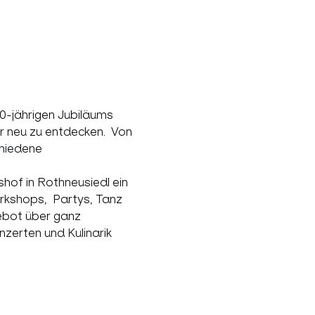
0-jährigen Jubiläums 
r neu zu entdecken.  Von 
chiedene 
hof in Rothneusiedl ein 
kshops,  Partys, Tanz 
ebot über ganz 
zerten und Kulinarik 