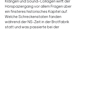
Klängen und Sound-Collagen wirft der 
Hörspaziergang vor allem Fragen über 
ein finsteres historisches Kapitel auf: 
Welche Schreckenstaten fanden 
während der NS-Zeit in der Brotfabrik 
statt und was passierte bei der 
Arisierung des Bäckereibetriebs? Heute 
wirkt das Areal der Brotfabrik in Wien-
Favoriten so, als hätte es eine jüdische 
Geschichte nie gegeben. Diese 
Leerstelle will diese multimediale 
Produktion füllen. Die Besucher:innen 
tauchen auf der Suche nach Antworten 
in zwei fesselnde Lebensgeschichten 
ein, die eng mit der Ankerbrotfabrik und 
dem nationalsozialistischen Regime…
Show More