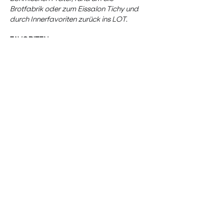
Brotfabrik oder zum Eissalon Tichy und 
durch Innerfavoriten zurück ins LOT. 
FAVORITEN
Weg von den Schlagzeilen, rein in den 
Bezirk. Vom rastlosen Reumannplatz 
über den…
Show More
RSVP
Share this event