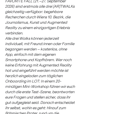
FAVORITE FALL (21.–27. September 
2026) sind erstmals alle drei [AR]TWALKs 
gleichzeitig verfügbar: begehbare 
Recherchen durch Wiens 10. Bezirk, die 
Journalismus, Kunst und Augmented 
Reality zu einem einzigartigen Erlebnis 
verbinden. 
Alle drei Walks können jederzeit 
individuell, mit Freund:innen oder Familie 
begangen werden – kostenlos, ohne 
App, einfach mit dem eigenen 
Smartphone und Kopfhörern. Wer noch 
keine Erfahrung mit Augmented Reality 
hat und eingeführt werden möchte ist 
herzlich eingeladen zum täglichen 
Onboarding im LOT: In einem 20-
minütigen Mini-Workshop führen wir euch 
durch die erste Test-Szene, beantworten 
eure Fragen und stellen sicher, dass ihr 
gut aufgegleist seid. Danach entscheidet 
ihr selbst, wohin es geht: Hinauf zum 
Böhmischen Prater, rund um die 